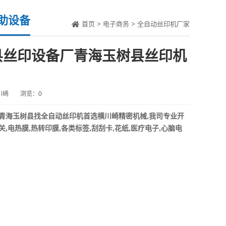
助设备
首页
>
电子商务
>
全自动丝印机厂家
县丝印设备厂青海玉树县丝印机
川崎
浏览：0
在青海玉树县找全自动丝印机首选
横川崎
精密机械,我司专业开
,电热膜,热转印膜,各类标签,刮刮卡,花纸,医疗电子,心脑电