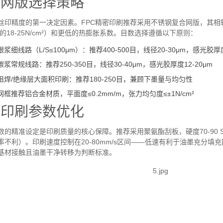
1
网版选择策略
丝印精度的第一决定因素。
FPC
精密印刷推荐采用不锈钢复合网版，其相
的
18-25N/cm²
）和更低的热膨胀系数。目数选择遵循以下原则：
银浆细线路（
L/S≤100μm
）：推荐
400-500
目，线径
20-30μm
，感光胶厚
碳浆常规线路：推荐
250-350
目，线径
30-40μm
，感光胶厚度
12-20μm
阻焊
/
绝缘层大面积印刷：推荐
180-250
目，兼顾下墨量与均匀性
网框推荐铝合金材质，平面度
≤0.2mm/m
，张力均匀度
≤±1N/cm²
2
印刷参数优化
数的精准设定是印刷质量的核心保障。推荐采用聚氨酯刮板，硬度
70-90 
率不利）。印刷速度控制在
20-80mm/s
区间
——
低速有利于油墨充分填充
基材接触且油墨干净转移为判断标准。