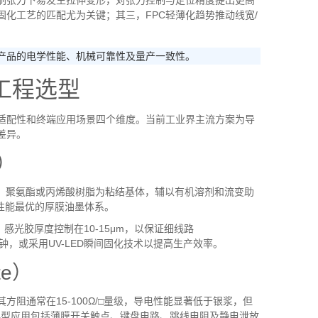
刷张力下易发生拉伸变形，对张力控制与定位精度提出更高
固化工艺的匹配尤为关键；其三，
FPC
轻薄化趋势推动线宽
/
产品的电学性能、机械可靠性及量产一致性。
工程选型
适配性和终端应用场景四个维度。当前工业界主流方案为导
差异。
）
、聚氨酯或丙烯酸树脂为粘结基体，辅以有机溶剂和流变助
性能最优的厚膜油墨体系。
，感光胶厚度控制在
10-15μm
，以保证细线路
钟，或采用
UV-LED
瞬间固化技术以提高生产效率。
te
）
其方阻通常在
15-100Ω/□
量级，导电性能显著低于银浆，但
典型应用包括薄膜开关触点、键盘电路、跳线电阻及静电泄放