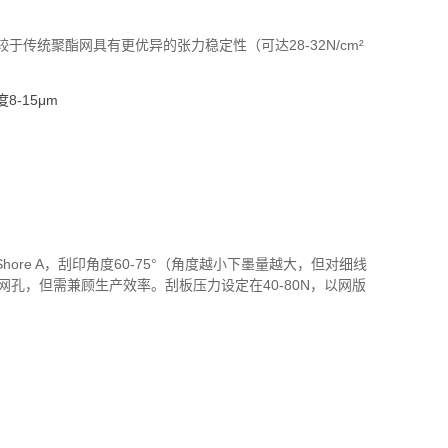
较于传统聚酯网具有更优异的张力稳定性（可达
28-32N/cm²
度
8-15μm
Shore A
，刮印角度
60-75°
（角度越小下墨量越大，但对细线
网孔，但需兼顾生产效率。刮板压力设定在
40-80N
，以网版