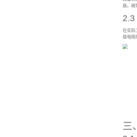
层。碳
2.
在实际
接电阻
三