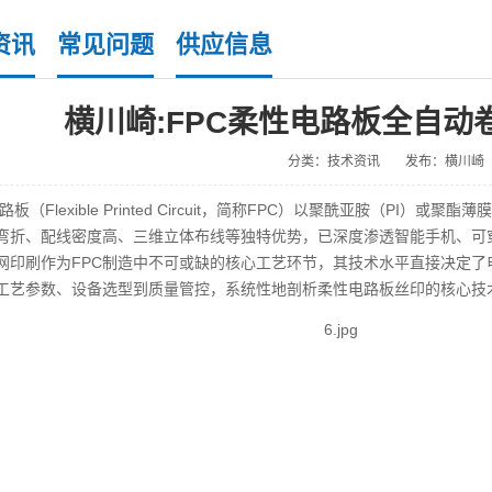
资讯
常见问题
供应信息
横川崎:FPC柔性电路板全自
分类：技术资讯
发布：横川崎
路板（
Flexible Printed Circuit
，简称
FPC
）以聚酰亚胺（
PI
）或聚酯薄膜
弯折、配线密度高、三维立体布线等独特优势，已深度渗透智能手机、可
网印刷作为
FPC
制造中不可或缺的核心工艺环节，其技术水平直接决定了
工艺参数、设备选型到质量管控，系统性地剖析柔性电路板丝印的核心技