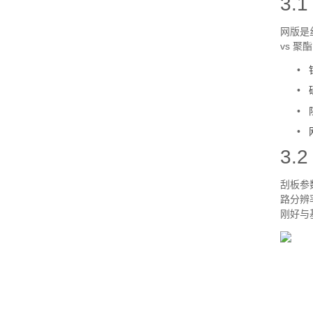
3.
网版是
vs
聚酯
•
•
•
•
3.
刮板参
路分辨
刚好与