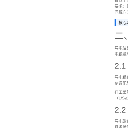
相较于
要求；
间距向
核心
二
导电油
电银浆
2.
导电银
剂调配
在工艺
（
L/S≤
2.
导电碳
具备优