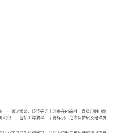
形
——
通过银浆、碳浆等导电油墨在
PI
基材上直接印刷电路
确沉积
——
包括阻焊油墨、字符标识、绝缘保护层及电磁屏