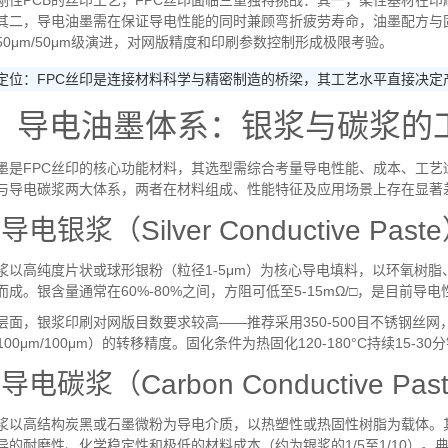
刚性
PCB
的丝印工艺，
FPC
丝印面临三重独特挑战：其一，柔性基材在印
其二，导电油墨需在保证导电性能的同时兼顾弯折疲劳寿命，油墨配方与
50μm/50μm
级演进，对网版精度和印刷参数控制形成极限考验。
定位：
FPC
丝印是连接材料科学与精密制造的桥梁，其工艺水平直接决定
、导电油墨体系：银浆与碳浆的
墨是
FPC
丝印的核心功能材料，其选型需综合考量导电性能、成本、工艺
与导电碳浆两大体系，两者在材料组成、性能特征及应用场景上存在显著
1
导电银浆（
Silver Conductive Paste
浆以高纯度片状或球形银粉（粒径
1-5μm
）为核心导电填料，以环氧树脂
而成。银含量通常在
60%-80%
之间，方阻可低至
5-15mΩ/□
，是目前导电
层面，银浆印刷对网版目数要求较高
——
推荐采用
350-500
目不锈钢丝网
100μm/100μm
）的转移精度。固化条件为热固化
120-180°C
持续
15-30
分
2
导电碳浆（
Carbon Conductive Pas
浆以高结构炭黑或石墨微粉为导电介质，以热塑性或热固性树脂为载体。
异的耐磨性、化学稳定性和极低的材料成本（约为银浆的
1/5
至
1/10
）。