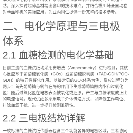
艺，深入探讨超薄基材精密套印的技术难点，并结合横川崎全自动卷
对卷丝印机的实际应用，为业内同仁提供一份完整的技术参考。
二、电化学原理与三电极
体系
2.1
血糖检测的电化学基础
目前主流的血糖试纸均采用安培法（
Amperometry
）进行检测，其核
心反应基于葡萄糖氧化酶（
GOx
）或葡萄糖脱氢酶（
FAD-GDH/PQQ-
GDH
）的特异性催化作用。以最常见的
GOx
体系为例，反应过程分为
两步：首先葡萄糖与氧气在酶的作用下生成葡萄糖酸内酯和过氧化
氢；随后过氧化氢在电极表面被氧化或还原，产生与血糖浓度成正比
的电流信号。现代试纸多采用电子介体传递方式，以降低工作电位、
排除血氧干扰，进一步提升检测准确性。
2.2
三电极结构详解
一枚标准的血糖试纸传感器包含三个功能各异的电极区域，三者协同