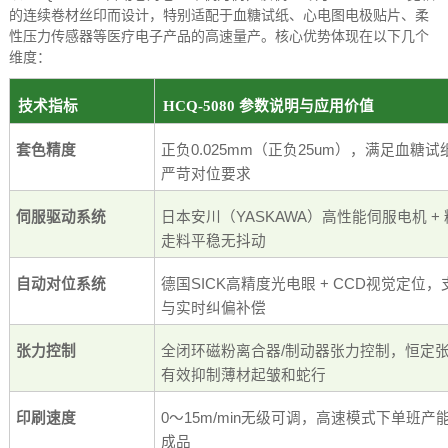
的连续卷材丝印而设计，特别适配于血糖试纸、心电图电极贴片、柔
性压力传感器等医疗电子产品的高速量产。核心优势体现在以下几个
维度：
技术指标
HCQ-5080
参数说明与应用价值
套色精度
正负
0.025mm
（正负
25um
），满足血糖试
严苛对位要求
伺服驱动系统
日本安川（
YASKAWA
）高性能伺服电机
+
走料平稳无抖动
自动对位系统
德国
SICK
高精度光电眼
+ CCD
视觉定位，
与实时纠偏补偿
张力控制
全闭环磁粉离合器
/
制动器张力控制，恒定
有效抑制薄材起皱和蛇行
印刷速度
0
～
15m/min
无级可调，高速模式下单班产
成品