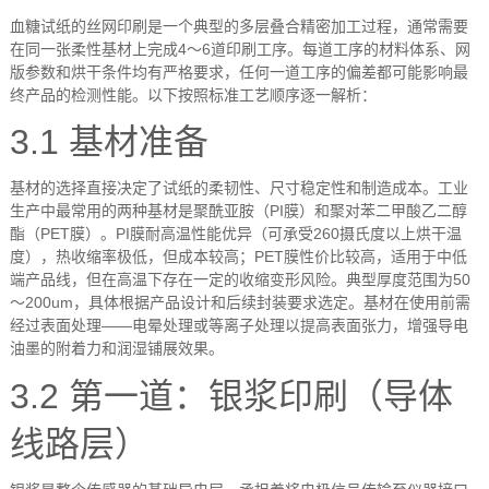
血糖试纸的丝网印刷是一个典型的多层叠合精密加工过程，通常需要
在同一张柔性基材上完成
4
～
6
道印刷工序。每道工序的材料体系、网
版参数和烘干条件均有严格要求，任何一道工序的偏差都可能影响最
终产品的检测性能。以下按照标准工艺顺序逐一解析：
3.1
基材准备
基材的选择直接决定了试纸的柔韧性、尺寸稳定性和制造成本。工业
生产中最常用的两种基材是聚酰亚胺（
PI
膜）和聚对苯二甲酸乙二醇
酯（
PET
膜）。
PI
膜耐高温性能优异（可承受
260
摄氏度以上烘干温
度），热收缩率极低，但成本较高；
PET
膜性价比较高，适用于中低
端产品线，但在高温下存在一定的收缩变形风险。典型厚度范围为
50
～
200um
，具体根据产品设计和后续封装要求选定。基材在使用前需
经过表面处理
——
电晕处理或等离子处理以提高表面张力，增强导电
油墨的附着力和润湿铺展效果。
3.2
第一道：银浆印刷（导体
线路层）