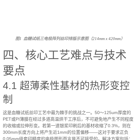
图
1
血糖试纸三电极阵列丝印排版示意图（
214mm x 420mm
）
四、核心工艺难点与技术
要点
4.1
超薄柔性基材的热形变控
制
这是血糖试纸丝印工艺中最为棘手的挑战之一。
50
～
125um
厚度的
PET
或
PI
薄膜在经过多道高温烘干工序后，不可避免地产生不同程度
的收缩或拉伸形变。若第一道银浆印刷后的基材收缩了
0.3%
，则在
300mm
长度方向上将产生近
1mm
的位置偏移
——
这对于要求正负
0.05mm
级套印精度的电极图形而言是不可接受的。解决方案包括：