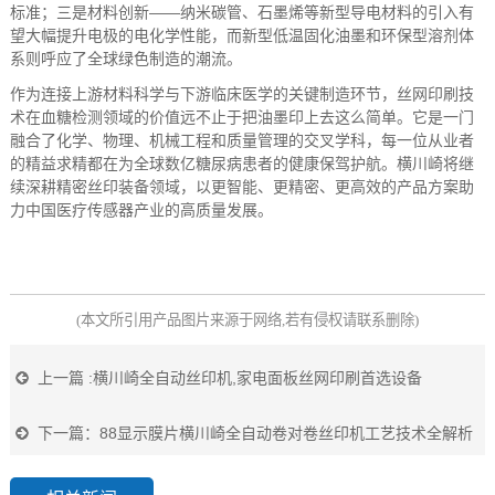
标准；三是材料创新
——
纳米碳管、石墨烯等新型导电材料的引入有
望大幅提升电极的电化学性能，而新型低温固化油墨和环保型溶剂体
系则呼应了全球绿色制造的潮流。
作为连接上游材料科学与下游临床医学的关键制造环节，丝网印刷技
术在血糖检测领域的价值远不止于把油墨印上去这么简单。它是一门
融合了化学、物理、机械工程和质量管理的交叉学科，每一位从业者
的精益求精都在为全球数亿糖尿病患者的健康保驾护航。横川崎将继
续深耕精密丝印装备领域，以更智能、更精密、更高效的产品方案助
力中国医疗传感器产业的高质量发展。
(
本文所引用产品图片来源于网络
,
若有侵权请联系删除
)
上一篇 :
横川崎全自动丝印机,家电面板丝网印刷首选设备
下一篇：
88显示膜片横川崎全自动卷对卷丝印机工艺技术全解析