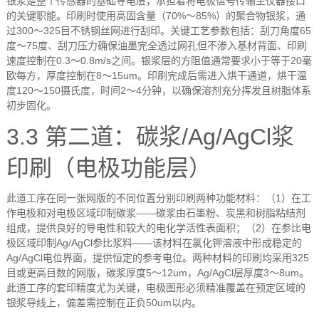
银浆是整个传感器的基础导电层，承担着将电极信号传输至仪器接口
的关键职能。印刷时使用高固含量（
70%
～
85%
）的聚合物银浆，通
过
300
～
325
目不锈钢丝网进行刮印。关键工艺参数包括：刮刀角度
65
度～
75
度、刮刀压力确保油墨完全透过网孔但不渗入基材背面、印刷
速度控制在
0.3
～
0.8m/s
之间。银浆层的方阻值通常要求小于等于
20
毫
欧每方，厚度控制在
8
～
15um
。印刷完成后需进入烘干通道，烘干温
度
120
～
150
摄氏度，时间
2
～
4
分钟，以确保溶剂充分挥发且树脂体系
初步固化。
3.3
第二道：碳浆
/Ag/AgCl
浆
印刷（电极功能层）
此道工序在同一张网版的不同位置分别印刷两种功能材料：（
1
）在工
作电极和对电极区域印制碳浆
——
碳浆由石墨粉、炭黑和树脂粘结剂
组成，提供良好的导电性和较大的电化学活性表面积；（
2
）在参比电
极区域印制
Ag/AgCl
参比浆料
——
该材料在氯化钾溶液中形成稳定的
Ag/AgCl
电位界面，提供恒定的参考电位。两种材料的印刷均采用
325
目或更高目数的网版，碳浆厚度
5
～
12um
，
Ag/AgCl
层厚度
3
～
8um
。
此道工序的套印精度尤为关键，电极图形必须精准覆盖在预定区域的
银浆导线上，偏差需控制在正负
50um
以内。