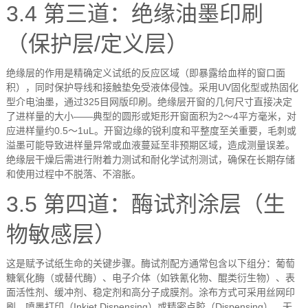
3.4
第三道：绝缘油墨印刷
（保护层
/
定义层）
绝缘层的作用是精确定义试纸的反应区域（即暴露给血样的窗口面
积），同时保护导线和接触垫免受液体侵蚀。采用
UV
固化型或热固化
型介电油墨，通过
325
目网版印刷。绝缘层开窗的几何尺寸直接决定
了进样量的大小
——
典型的圆形或矩形开窗面积为
2
～
4
平方毫米，对
应进样量约
0.5
～
1uL
。开窗边缘的锐利度和平整度至关重要，毛刺或
溢墨可能导致进样量异常或血液蔓延至非预期区域，造成测量误差。
绝缘层干燥后需进行附着力测试和耐化学试剂测试，确保在长期存储
和使用过程中不脱落、不溶胀。
3.5
第四道：酶试剂涂层（生
物敏感层）
这是赋予试纸生命的关键步骤。酶试剂配方通常包含以下组分：葡萄
糖氧化酶（或替代酶）、电子介体（如铁氰化物、醌类衍生物）、表
面活性剂、缓冲剂、稳定剂和高分子成膜剂。涂布方式可采用丝网印
刷、喷墨打印（
Inkjet Dispensing
）或精密点胶（
Dispensing
）。无