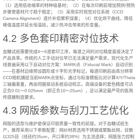
（
1
）选用低收缩率的特种级基材；（
2
）在每次印刷前增加预烘
/
预热
步骤使基材尺寸趋于稳定；（
3
）采用实时视觉对位系统（
CCD
Camera Alignment
）逐片补偿累积误差；（
4
）优化烘干曲线，降低
峰值温度并延长恒温段，减少热冲击带来的形变量。
4.2
多色套印精密对位技术
血糖试纸需要完成
4
～
6
道套印工序，每道之间的对位精度直接决定了
产品良率。传统的人工手动对位早已无法满足量产需求，现代化生产
线普遍采用以下自动对位方案：
MARK
点（
Fiducial Mark
）自动识别
——
在基材边缘预设圆形或十字形光学标记，每道印刷前由高分辨率
CCD
相机捕捉当前
MARK
点坐标，通过与标准模板比对计算
X/Y/Theta
三轴偏差量，再由伺服驱动系统自动校正。高端设备的套色精度可达
正负
0.01
～
0.025mm
（即正负
10
～
25um
），足以满足最严苛的医用
传感器制造要求。
4.3
网版参数与刮刀工艺优化
网版的选型与维护是保证印层质量一致性的前提。对于血糖试纸生
产，推荐采用以下参数配置：网纱材质选用不锈钢或聚酯丝网，目数
以
325
目（线径约
35um
，开口率约
38%
）为主流选择；网版张力控制