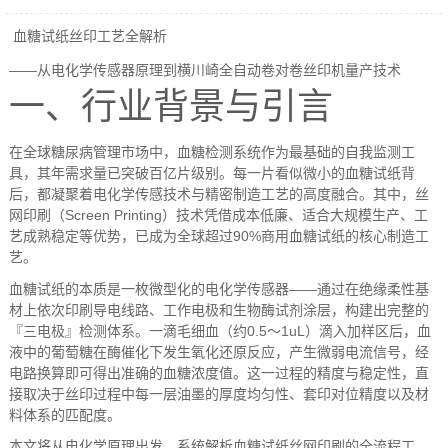
血糖试纸丝印工艺全解析
——
从电化学传感器原理到横川崎全自动卷对卷丝印机量产技术
一、行业背景与引言
在全球糖尿病管理市场中，血糖检测系统作为最基础的自我监测工
具，其年需求量已突破百亿片级别。每一片看似微小的血糖试纸背
后，都凝聚着电化学传感技术与精密制造工艺的高度融合。其中，丝
网印刷（
Screen Printing
）技术凭借成本低廉、适合大规模生产、工
艺成熟稳定等优势，已成为全球超过
90%
商用血糖试纸的核心制造工
艺。
血糖试纸的本质是一枚微型化的电化学传感器
——
通过在绝缘柔性基
材上依次印刷导电线路、工作电极和生物酶试剂涂层，构建出完整的
『三电极』检测体系。一滴毛细血（约
0.5
～
1uL
）滴入加样区后，血
液中的葡萄糖在酶催化下发生氧化还原反应，产生微弱电流信号，经
电路换算即可得出准确的血糖浓度值。这一过程的精度与稳定性，直
接取决于丝印过程中每一层油墨的厚度均匀性、套印对位精度以及材
料体系的匹配度。
本文将从电化学原理出发，系统解析血糖试纸丝网印刷的全流程工