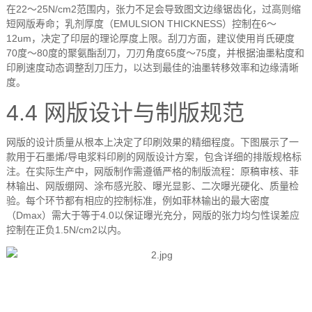
在
22
～
25N/cm2
范围内，张力不足会导致图文边缘锯齿化，过高则缩
短网版寿命；乳剂厚度（
EMULSION THICKNESS
）控制在
6
～
12um
，决定了印层的理论厚度上限。刮刀方面，建议使用肖氏硬度
70
度～
80
度的聚氨酯刮刀，刀刃角度
65
度～
75
度，并根据油墨粘度和
印刷速度动态调整刮刀压力，以达到最佳的油墨转移效率和边缘清晰
度。
4.4
网版设计与制版规范
网版的设计质量从根本上决定了印刷效果的精细程度。下图展示了一
款用于石墨烯
/
导电浆料印刷的网版设计方案，包含详细的排版规格标
注。在实际生产中，网版制作需遵循严格的制版流程：原稿审核、菲
林输出、网版绷网、涂布感光胶、曝光显影、二次曝光硬化、质量检
验。每个环节都有相应的控制标准，例如菲林输出的最大密度
（
Dmax
）需大于等于
4.0
以保证曝光充分，网版的张力均匀性误差应
控制在正负
1.5N/cm2
以内。