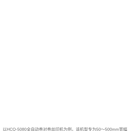
以
HCQ-5080
全自动卷对卷丝印机为例，该机型专为
50
～
500mm
宽幅