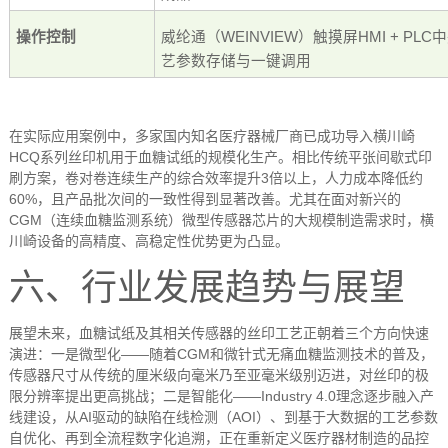
操作控制
威纶通（
WEINVIEW
）触摸屏
HMI + PLC
中
艺参数存储与一键调用
在实际应用案例中，多家国内知名医疗器械厂商已成功导入横川崎
HCQ
系列丝印机用于血糖试纸的规模化生产。相比传统平张间歇式印
刷方案，卷对卷连续生产的综合效率提升
3
倍以上，人力成本降低约
60%
，且产品批次间的一致性得到显著改善。尤其在面对新兴的
CGM
（连续血糖监测系统）微型传感器芯片的大规模制造需求时，横
川崎设备的高精度、高稳定性优势更为凸显。
六、行业发展趋势与展望
展望未来，血糖试纸及其相关传感器的丝印工艺正朝着三个方向快速
演进：一是微型化
——
随着
CGM
和微针式无痛血糖监测技术的普及，
传感器尺寸从传统的厘米级向毫米乃至亚毫米级别迈进，对丝印的极
限分辨率提出更高挑战；二是智能化
——Industry 4.0
理念逐步融入产
线建设，从
AI
驱动的缺陷在线检测（
AOI
）、到基于大数据的工艺参数
自优化、再到全流程数字化追溯，正在重新定义医疗器材制造的品控