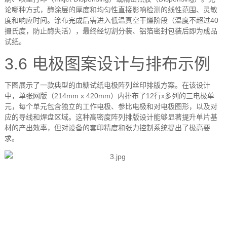
论哪种方式，酶涂层的厚度和均匀性直接影响检测的线性范围、灵敏
度和响应时间。涂布完成后需进入低温真空干燥阶段（温度不超过
40
摄氏度，防止酶失活），最终经切割分装、铝箔密封包装后即为成品
试纸。
3.6
电极图案设计与排布示例
下图展示了一款典型的血糖试纸电极阵列丝印排版方案。在该设计
中，单张网版（
214mm x 420mm
）内排布了
12
行
x
多列的三电极单
元，每个单元包含独立的工作电极、参比电极和对电极图形，以及对
应的导线和焊盘区域。这种高密度阵列排版设计能够显著提升单片基
材的产出效率，但对设备的套印精度和张力控制系统提出了极高要
求。